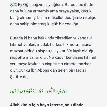
يَٰبُنَىَّ
Ey Oğulcağzım, ey oğlum. Burada bu ifade
daha buluğa ermemiş ama oraya yakın, küçük
baliğ olmamış, bizim mükellef dediğimiz niteliğe
daha sahip olmamış küçük bir çocuğa.
Burada ki baba hakkında zikredilen yukarıdaki
hikmet verilen, mutlak herkes hikmete, ihsana
mazhar olduğu nispette layıktır. Ve layık olduğu
nispette mazhar olur. Ne kadar kendisine hikmet
verilmeye layıksa o nispette o nimete mazhar
olur. Çünkü İbn Abbas dan gelen bir Hadisi
Şerifte de;
مَنْ يُرِدِ اللَّهُ بِهِ خَيْرًا يُفَقِّهْهُ فِي الدِّينِ
Allah kimin için hayrı isterse, onu dinde