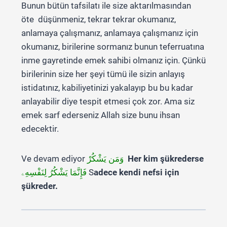
Bunun bütün tafsilatı ile size aktarılmasından
öte düşünmeniz, tekrar tekrar okumanız,
anlamaya çalışmanız, anlamaya çalışmanız için
okumanız, birilerine sormanız bunun teferruatına
inme gayretinde emek sahibi olmanız için. Çünkü
birilerinin size her şeyi tümü ile sizin anlayış
istidatınız, kabiliyetinizi yakalayıp bu bu kadar
anlayabilir diye tespit etmesi çok zor. Ama siz
emek sarf ederseniz Allah size bunu ihsan
edecektir.
Ve devam ediyor
وَمَن يَشْكُرْ
Her kim şükrederse
فَإِنَّمَا يَشْكُرُ لِنَفْسِهِۦ
S
adece kendi nefsi için
şükreder.