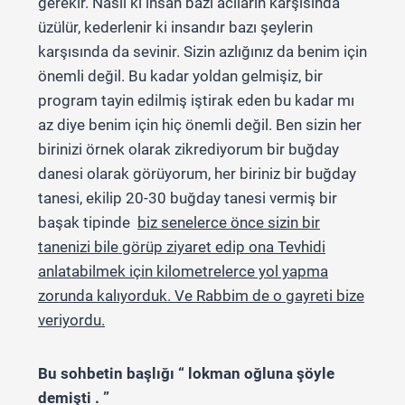
gerekir. Nasıl ki insan bazı acıların karşısında
üzülür, kederlenir ki insandır bazı şeylerin
karşısında da sevinir. Sizin azlığınız da benim için
önemli değil. Bu kadar yoldan gelmişiz, bir
program tayin edilmiş iştirak eden bu kadar mı
az diye benim için hiç önemli değil. Ben sizin her
birinizi örnek olarak zikrediyorum bir buğday
danesi olarak görüyorum, her biriniz bir buğday
tanesi, ekilip 20-30 buğday tanesi vermiş bir
başak tipinde
biz senelerce önce sizin bir
tanenizi bile görüp ziyaret edip ona Tevhidi
anlatabilmek için kilometrelerce yol yapma
zorunda kalıyorduk. Ve Rabbim de o gayreti bize
veriyordu.
Bu sohbetin başlığı “ lokman oğluna şöyle
demişti . ”