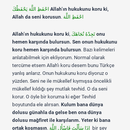
احْفَظِ اللَّهَ يَحْفَظْكَ
Allah’ın hukukunu koru ki,
Allah da seni korusun
.
احْفَظِ اللَّهَ
Allah’ın hukukunu koru ki
,
تَجِدْهُ تُجَاهَكَ
onu
hemen karşında bulursun. Sen onun hukukunu
koru hemen karşında bulursun
. Bazı kelimeleri
anlatabilmek için ekliyorum. Normal olarak
tercüme etsem Allah’ı koru desem bunu Türkçe
yanlış anlarız. Onun hukukunu koru diyoruz o
yüzden. Seni ne ile mükellef kıymışsa öncelikli
mükellef kıldığı şey mutlak tevhid. O da seni
korur. O öyle bir koruma ki eğer Tevhid
boyutunda ele alırsan.
Kulum bana dünya
dolusu günahla da gelse ben ona dünya
dolusu mağfiret ile karşılarım. Yeter ki bana
ortak koşmasın
.
إِذَا سَأَلْتَ فَاسْأَلِ اللَّهَ
bir şey