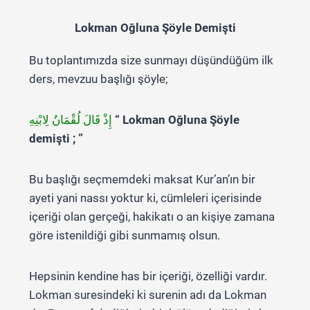
Lokman Oğluna Şöyle Demişti
Bu toplantımızda size sunmayı düşündüğüm ilk
ders, mevzuu başlığı şöyle;
إِذْ قَالَ لُقْمَانُ لِابْنِهِ
“ Lokman Oğluna Şöyle
demişti ; ”
Bu başlığı seçmemdeki maksat Kur’an’ın bir
ayeti yani nassı yoktur ki, cümleleri içerisinde
içeriği olan gerçeği, hakikatı o an kişiye zamana
göre istenildiği gibi sunmamış olsun.
Hepsinin kendine has bir içeriği, özelliği vardır.
Lokman suresindeki ki surenin adı da Lokman