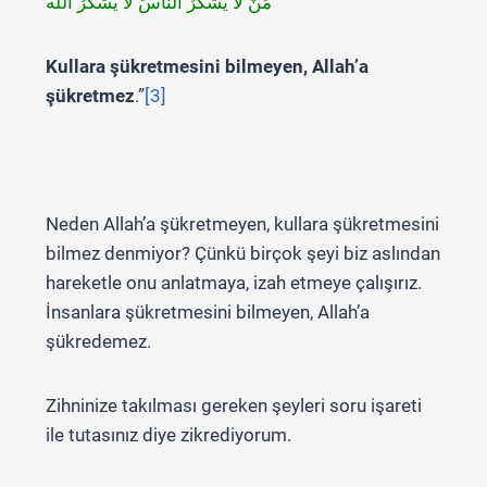
مَنْ لَا يَشْكُرُ النَّاسَ لَا يَشْكُرُ اللَّه
Kullara şükretmesini bilmeyen, Allah’a
şükretmez
.”
[3]
Neden Allah’a şükretmeyen, kullara şükretmesini
bilmez denmiyor? Çünkü birçok şeyi biz aslından
hareketle onu anlatmaya, izah etmeye çalışırız.
İnsanlara şükretmesini bilmeyen, Allah’a
şükredemez.
Zihninize takılması gereken şeyleri soru işareti
ile tutasınız diye zikrediyorum.