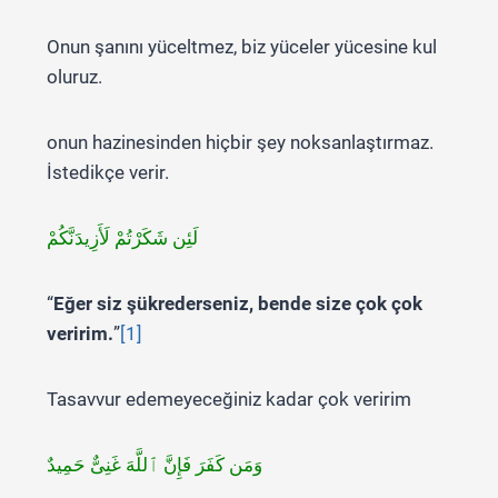
Onun şanını yüceltmez, biz yüceler yücesine kul
oluruz.
onun hazinesinden hiçbir şey noksanlaştırmaz.
İstedikçe verir.
لَئِن شَكَرْتُمْ لَأَزِيدَنَّكُمْ
“
Eğer siz şükrederseniz, bende size çok çok
veririm.
”
[1]
Tasavvur edemeyeceğiniz kadar çok veririm
وَمَن كَفَرَ فَإِنَّ ٱللَّهَ غَنِىٌّ حَمِيدٌ