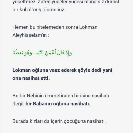
yüceltmez. Zaten yüceler yücesi olana siz dürüst
bir kul olmuş olursunuz.
Hemen bu nitelemeden sonra Lokman
Aleyhisselam’ın ;
وَإِذْ قَالَ لُقْمَٰنُ لِٱبْنِهِۦ وَهُوَ يَعِظُهُ
Lokman oğluna vaaz ederek şöyle dedi yani
ona nasihat etti.
Bu bir Nebinin ümmetinden birisine nasihatı
değil,
bir Babanın oğluna nasihatı.
Burada kızları da içerir, çocuğuna nasihatı.