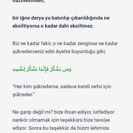
hazinesinden,
bir iğne derya ya batırılıp çıkarıldığında ne
eksiltiyorsa o kadar dahi eksiltmez.
Biz ne kadar fakir, o ne kadar zenginse ne kadar
şükrederseniz edin Ayette buyurduğu gibi;
وَمَن يَشْكُرْ فَإِنَّمَا يَشْكُرُ لِنَفْسِهِ
“Her kim şükrederse, sadece kendi nefsi için
şükreder.”
Ne garip değil mi? bize ihsan ediyor, lutfediyor
nankör olmamak için teşekkürü bize tavsiye
ediyor. Sonra bu teşekkür de bizim lehimize.