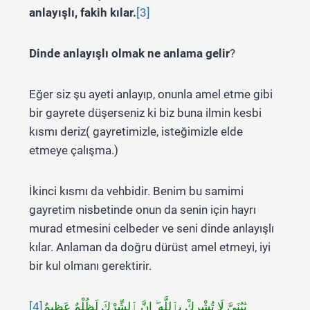
anlayışlı, fakih kılar.
[3]
Dinde anlayışlı olmak ne anlama gelir
?
Eğer siz şu ayeti anlayıp, onunla amel etme gibi
bir gayrete düşerseniz ki biz buna ilmin kesbi
kısmı deriz( gayretimizle, isteğimizle elde
etmeye çalışma.)
İkinci kısmı da vehbidir. Benim bu samimi
gayretim nisbetinde onun da senin için hayrı
murad etmesini celbeder ve seni dinde anlayışlı
kılar. Anlaman da doğru dürüst amel etmeyi, iyi
bir kul olmanı gerektirir.
[4]
يَٰبُنَىَّ لَا تُشْرِكْ بِٱللَّهِ ۖ إِنَّ ٱلشِّرْكَ لَظُلْمٌ عَظِيمٌ