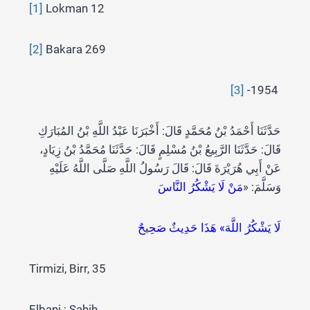
[1]
Lokman 12
[2]
Bakara 269
[3]
-1954
حَدَّثَنَا أَحْمَدُ بْنُ مُحَمَّدٍ قَالَ: أَخْبَرَنَا عَبْدُ اللَّهِ بْنُ المُبَارَكِ
قَالَ: حَدَّثَنَا الرَّبِيعُ بْنُ مُسْلِمٍ قَالَ: حَدَّثَنَا مُحَمَّدُ بْنُ زِيَادٍ،
عَنْ أَبِي هُرَيْرَةَ قَالَ: قَالَ رَسُولُ اللَّهِ صَلَّى اللَّهُ عَلَيْهِ
وَسَلَّمَ: «
مَنْ لَا يَشْكُرُ النَّاسَ
لَا يَشْكُرُ اللَّهَ» هَذَا حَدِيثٌ صَحِ
ي
حٌ
Tirmizi, Birr, 35
Elbani ; Sahih