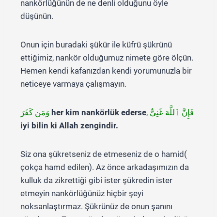
nankörlüğünün de ne denli olduğunu öyle
düşünün.
Onun için buradaki şükür ile küfrü şükrünü
ettiğimiz, nankör olduğumuz nimete göre ölçün.
Hemen kendi kafanızdan kendi yorumunuzla bir
neticeye varmaya çalışmayın.
وَمَن كَفَرَ
her kim nankörlük ederse
,
فَإِنَّ ٱللَّهَ غَنِىٌّ
iyi bilin ki Allah zengindir.
Siz ona şükretseniz de etmeseniz de o hamid(
çokça hamd edilen). Az önce arkadaşımızın da
kulluk da zikrettiği gibi ister şükredin ister
etmeyin nankörlüğünüz hiçbir şeyi
noksanlaştırmaz. Şükrünüz de onun şanını